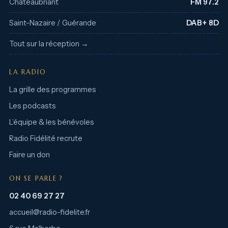
Châteaubriant
FM 97.2
Saint-Nazaire / Guérande
DAB+ 8D
Tout sur la réception →
LA RADIO
La grille des programmes
Les podcasts
L’équipe & les bénévoles
Radio Fidélité recrute
Faire un don
ON SE PARLE ?
02 40 69 27 27
accueil@radio-fidelite.fr