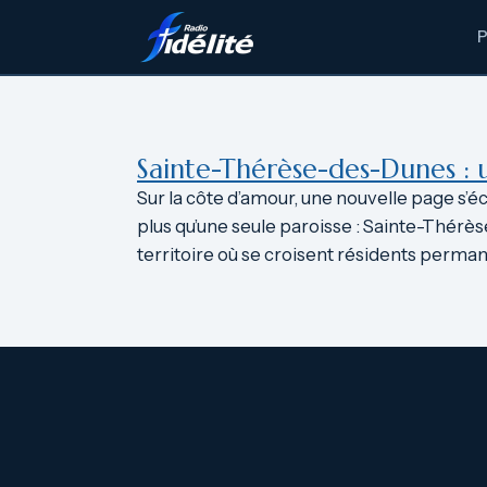
Aller
au
contenu
Sainte-Thérèse-des-Dunes :
Sur la côte d’amour, une nouvelle page s’
plus qu’une seule paroisse : Sainte-Thérès
territoire où se croisent résidents perman