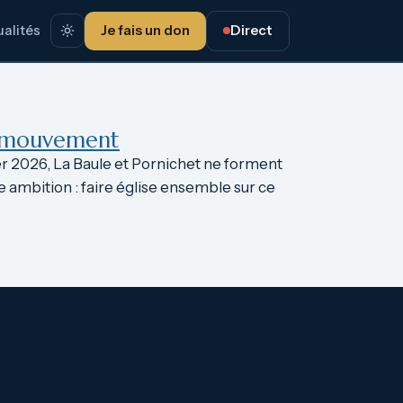
alités
Je fais un don
Direct
en mouvement
er 2026, La Baule et Pornichet ne forment
e ambition : faire église ensemble sur ce