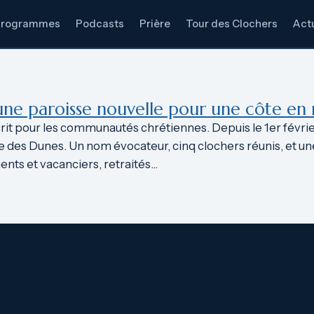
Programmes
Podcasts
Prière
Tour des Clochers
Actu
 une paroisse nouvelle pour une côte 
écrit pour les communautés chrétiennes. Depuis le 1er févri
e des Dunes. Un nom évocateur, cinq clochers réunis, et un
ents et vacanciers, retraités…