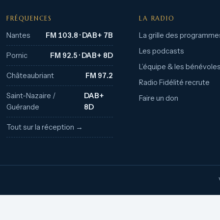
FRÉQUENCES
LA RADIO
Nantes
FM 103.8 · DAB+ 7B
La grille des programme
Les podcasts
Pornic
FM 92.5 · DAB+ 8D
L’équipe & les bénévole
Châteaubriant
FM 97.2
Radio Fidélité recrute
Saint-Nazaire /
DAB+
Faire un don
Guérande
8D
Tout sur la réception →