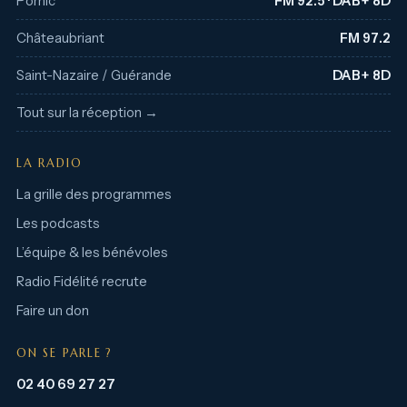
Pornic
FM 92.5 · DAB+ 8D
Châteaubriant
FM 97.2
Saint-Nazaire / Guérande
DAB+ 8D
Tout sur la réception →
LA RADIO
La grille des programmes
Les podcasts
L’équipe & les bénévoles
Radio Fidélité recrute
Faire un don
ON SE PARLE ?
02 40 69 27 27