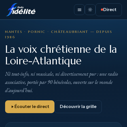
Aller
Direct
au
contenu
NANTES · PORNIC · CHÂTEAUBRIANT — DEPUIS
1986
La voix chrétienne de la
Loire-Atlantique
Ni tout-info, ni musicale, ni divertissement pur : une radio
associative, portée par 90 bénévoles, ouverte sur le monde
d’aujourd’hui.
Écouter le direct
Découvrir la grille