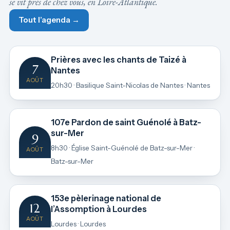
se vit près de chez vous, en Loire-Atlantique.
Tout l’agenda →
Prières avec les chants de Taizé à
7
Nantes
AOÛT
20h30 · Basilique Saint-Nicolas de Nantes · Nantes
107e Pardon de saint Guénolé à Batz-
sur-Mer
9
8h30 · Église Saint-Guénolé de Batz-sur-Mer ·
AOÛT
Batz-sur-Mer
153e pèlerinage national de
12
l’Assomption à Lourdes
AOÛT
Lourdes · Lourdes