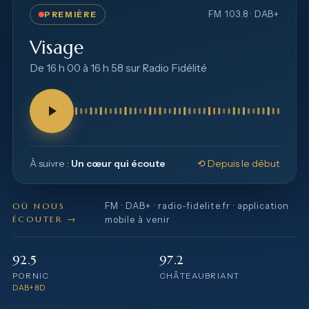
FM 103.8 · DAB+
PREMIÈRE
Visage
De 16 h 00 à 16 h 58 sur Radio Fidélité
À suivre :
Un cœur qui écoute
⟲ Depuis le début
OÙ NOUS
FM · DAB+ · radio-fidelite.fr · application
ÉCOUTER →
mobile à venir
92.5
97.2
PORNIC
CHÂTEAUBRIANT
DAB+ 8D