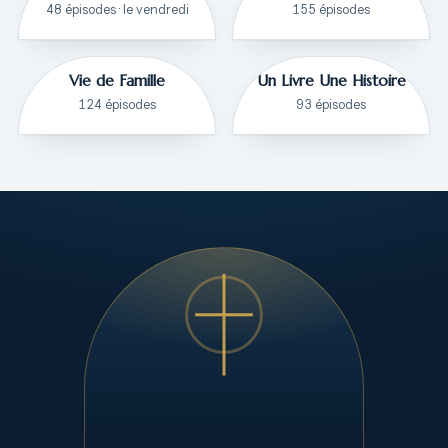
48 épisodes · le vendredi
155 épisodes
Vie de Famille
Un Livre Une Histoire
124 épisodes
93 épisodes