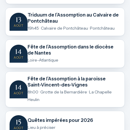
Triduum de l’Assomption au Calvaire de
13
Pontchâteau
AOÛT
19h45 · Calvaire de Pontchâteau · Pontchâteau
Fête de l’Assomption dans le diocèse
14
de Nantes
AOÛT
Loire-Atlantique
Fête de l’Assomption à la paroisse
Saint-Vincent-des-Vignes
14
8h00 · Grotte de la Bernardière · La Chapelle
AOÛT
Heulin
Quêtes impérées pour 2026
15
Lieu à préciser
AOÛT