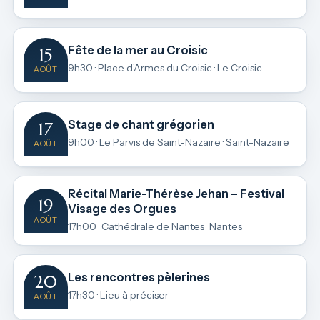
Fête de la mer au Croisic
15
9h30 · Place d’Armes du Croisic · Le Croisic
AOÛT
Stage de chant grégorien
17
9h00 · Le Parvis de Saint-Nazaire · Saint-Nazaire
AOÛT
Récital Marie-Thérèse Jehan – Festival
19
Visage des Orgues
AOÛT
17h00 · Cathédrale de Nantes · Nantes
Les rencontres pèlerines
20
17h30 · Lieu à préciser
AOÛT