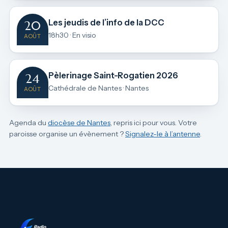
Les jeudis de l’info de la DCC
20
18h30 · En visio
AOÛT
Pèlerinage Saint-Rogatien 2026
24
Cathédrale de Nantes · Nantes
AOÛT
Agenda du
diocèse de Nantes
, repris ici pour vous. Votre
paroisse organise un évènement ?
Signalez-le à l’antenne
.