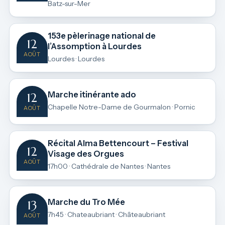
Batz-sur-Mer
153e pèlerinage national de
12
l’Assomption à Lourdes
AOÛT
Lourdes · Lourdes
Marche itinérante ado
12
Chapelle Notre-Dame de Gourmalon · Pornic
AOÛT
Récital Alma Bettencourt – Festival
12
Visage des Orgues
AOÛT
17h00 · Cathédrale de Nantes · Nantes
Marche du Tro Mée
13
7h45 · Chateaubriant · Châteaubriant
AOÛT