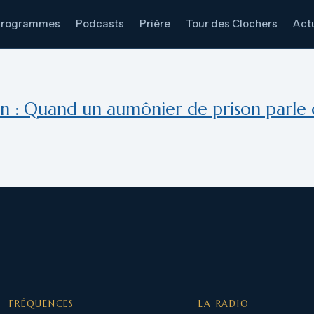
Programmes
Podcasts
Prière
Tour des Clochers
Actu
n : Quand un aumônier de prison parle 
FRÉQUENCES
LA RADIO