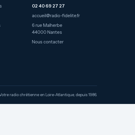
s
02 40 69 27 27
accueil@radio-fidelite.fr
s
6 rue Malherbe
44000 Nantes
Nous contacter
Votre radio chrétienne en Loire-Atlantique, depuis 1986.