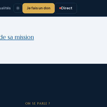
alités
Je fais un don
Direct
de sa mission
ON SE PARLE ?