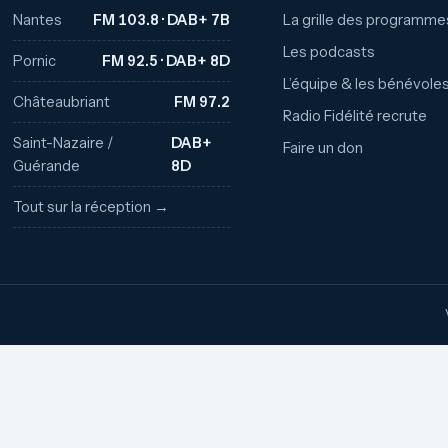
Nantes
FM 103.8 · DAB+ 7B
La grille des programme
Les podcasts
Pornic
FM 92.5 · DAB+ 8D
L’équipe & les bénévole
Châteaubriant
FM 97.2
Radio Fidélité recrute
Saint-Nazaire /
DAB+
Faire un don
Guérande
8D
Tout sur la réception →