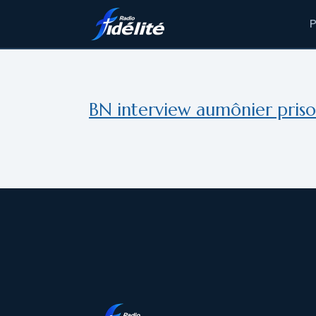
Aller
au
contenu
BN interview aumônier priso