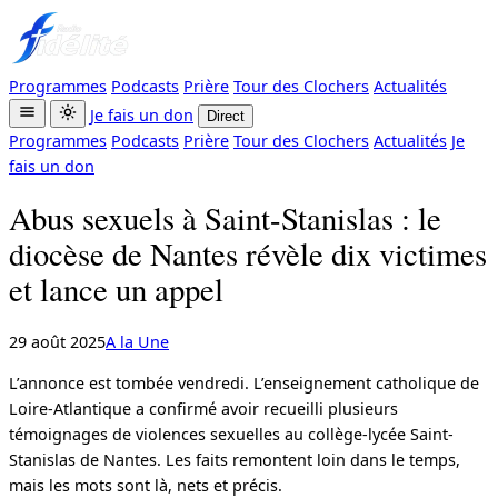
Aller
au
contenu
Programmes
Podcasts
Prière
Tour des Clochers
Actualités
Je fais un don
Direct
Programmes
Podcasts
Prière
Tour des Clochers
Actualités
Je
fais un don
Abus sexuels à Saint-Stanislas : le
diocèse de Nantes révèle dix victimes
et lance un appel
29 août 2025
A la Une
L’annonce est tombée vendredi. L’enseignement catholique de
Loire-Atlantique a confirmé avoir recueilli plusieurs
témoignages de violences sexuelles au collège-lycée Saint-
Stanislas de Nantes. Les faits remontent loin dans le temps,
mais les mots sont là, nets et précis.