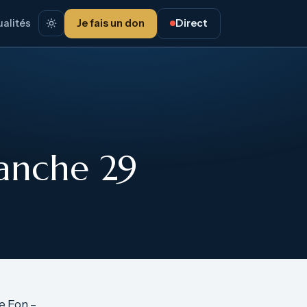
alités
Je fais un don
Direct
anche 29
e Eon –