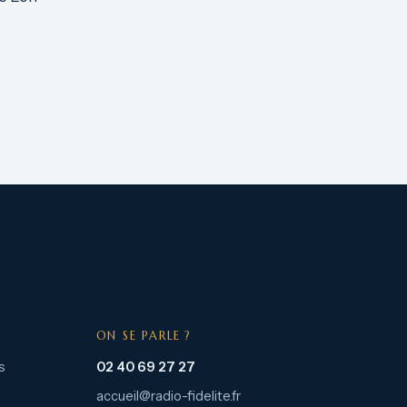
ON SE PARLE ?
s
02 40 69 27 27
accueil@radio-fidelite.fr