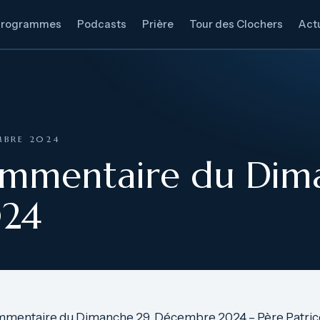
Programmes
Podcasts
Prière
Tour des Clochers
Actu
MBRE 2024
ommentaire du Dim
24
mmentaire du Dimanche 29 Décembre 2024 – Père Patric