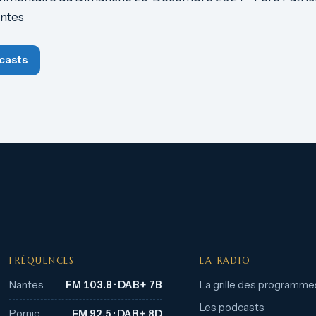
ntes
casts
FRÉQUENCES
LA RADIO
Nantes
FM 103.8 · DAB+ 7B
La grille des programme
Les podcasts
Pornic
FM 92.5 · DAB+ 8D