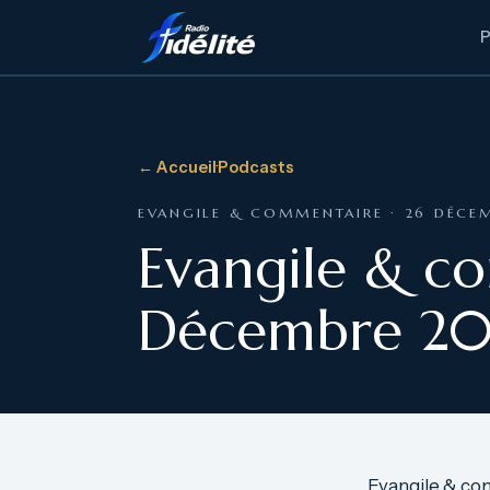
← Accueil
·
Podcasts
EVANGILE & COMMENTAIRE · 26 DÉCE
Evangile & c
Décembre 20
Evangile & co