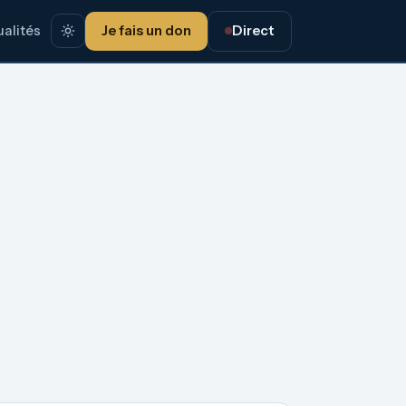
alités
Je fais un don
Direct