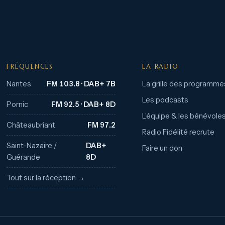
FRÉQUENCES
LA RADIO
Nantes
FM 103.8 · DAB+ 7B
La grille des programme
Les podcasts
Pornic
FM 92.5 · DAB+ 8D
L’équipe & les bénévole
Châteaubriant
FM 97.2
Radio Fidélité recrute
Saint-Nazaire /
DAB+
Faire un don
Guérande
8D
Tout sur la réception →