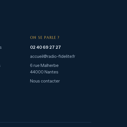
ON SE PARLE ?
s
02 40 69 27 27
accueil@radio-fidelite.fr
s
6 rue Malherbe
44000 Nantes
Nous contacter