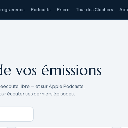
Programmes
Podcasts
Prière
Tour des Clochers
Actu
de vos émissions
réécoute libre — et sur Apple Podcasts,
our écouter ses derniers épisodes.