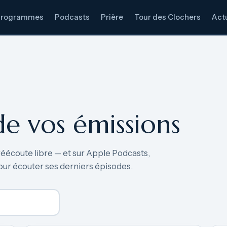
Programmes
Podcasts
Prière
Tour des Clochers
Actu
de vos émissions
réécoute libre — et sur Apple Podcasts,
our écouter ses derniers épisodes.