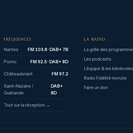
FRÉQUENCES
LA RADIO
Nantes
FM 103.8 · DAB+ 7B
La grille des programme
Les podcasts
Pornic
FM 92.5 · DAB+ 8D
L’équipe & les bénévole
Châteaubriant
FM 97.2
Radio Fidélité recrute
Saint-Nazaire /
DAB+
Faire un don
Guérande
8D
Tout sur la réception →