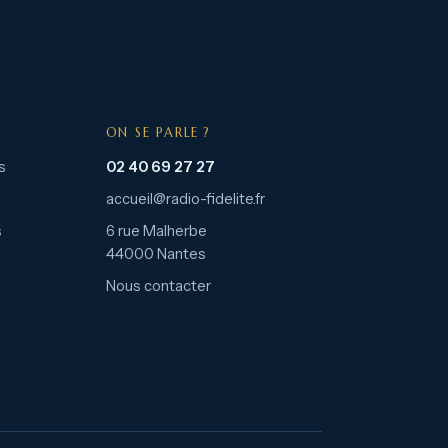
ON SE PARLE ?
s
02 40 69 27 27
accueil@radio-fidelite.fr
s
6 rue Malherbe
44000 Nantes
Nous contacter