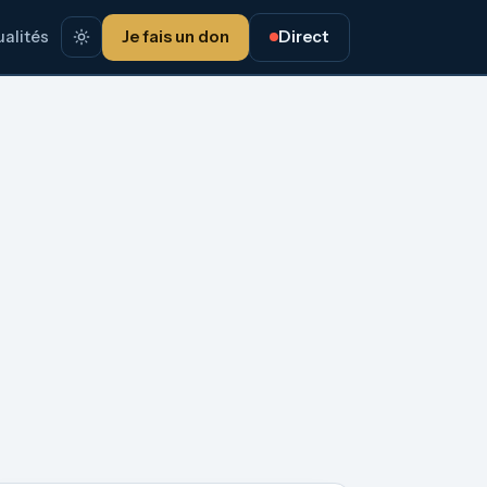
alités
Je fais un don
Direct