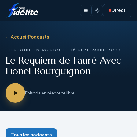
Direct
← Accueil
·
Podcasts
L'HISTOIRE EN MUSIQUE · 16 SEPTEMBRE 2024
Le Requiem de Fauré Avec
Lionel Bourguignon
Épisode en réécoute libre
Tous les podcasts