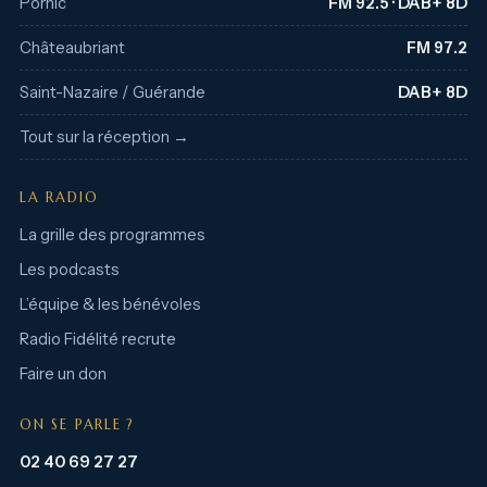
Pornic
FM 92.5 · DAB+ 8D
Châteaubriant
FM 97.2
Saint-Nazaire / Guérande
DAB+ 8D
Tout sur la réception →
LA RADIO
La grille des programmes
Les podcasts
L’équipe & les bénévoles
Radio Fidélité recrute
Faire un don
ON SE PARLE ?
02 40 69 27 27