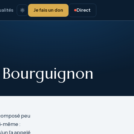
alités
Je fais un don
Direct
l Bourguignon
t composé peu
ui-même :
u’un l’a appelé