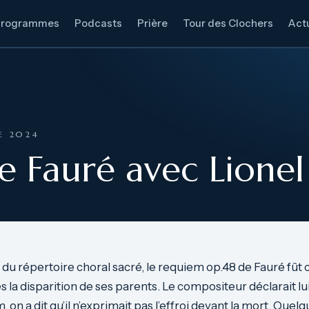
Programmes
Podcasts
Prière
Tour des Clochers
Actu
RE 2024
e Fauré avec Lione
 du répertoire choral sacré, le requiem op.48 de Fauré fû
 la disparition de ses parents. Le compositeur déclarait l
on a dit qu’il n’exprimait pas l’effroi devant la mort. Quelq