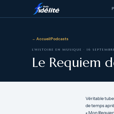
← Accueil
·
Podcasts
L'HISTOIRE EN MUSIQUE · 16 SEPTEMB
Le Requiem d
Véritable tube
de temps après
« Mon Requiem, 