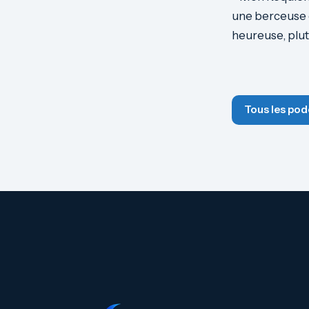
une berceuse d
heureuse, plu
Tous les pod