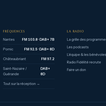
FRÉQUENCES
LA RADIO
Nantes
FM 103.8 · DAB+ 7B
La grille des programme
Les podcasts
Pornic
FM 92.5 · DAB+ 8D
L’équipe & les bénévole
Châteaubriant
FM 97.2
Radio Fidélité recrute
Saint-Nazaire /
DAB+
Faire un don
Guérande
8D
Tout sur la réception →