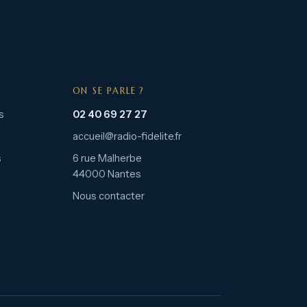
ON SE PARLE ?
s
02 40 69 27 27
accueil@radio-fidelite.fr
s
6 rue Malherbe
44000 Nantes
Nous contacter