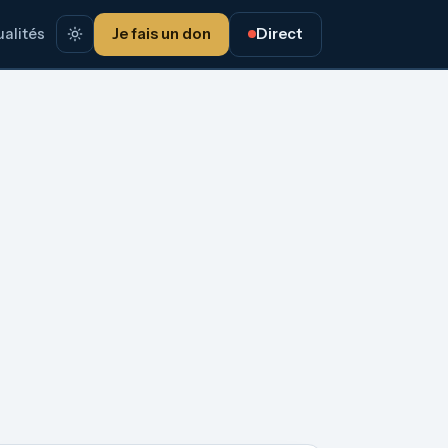
alités
Je fais un don
Direct