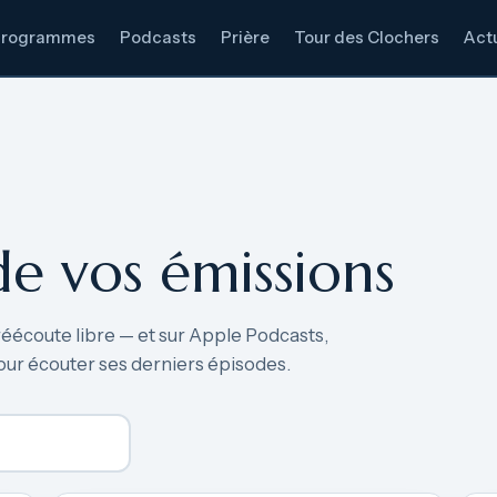
Programmes
Podcasts
Prière
Tour des Clochers
Actu
de vos émissions
réécoute libre — et sur Apple Podcasts,
our écouter ses derniers épisodes.