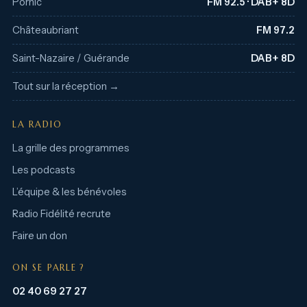
Pornic
FM 92.5 · DAB+ 8D
Châteaubriant
FM 97.2
Saint-Nazaire / Guérande
DAB+ 8D
Tout sur la réception →
LA RADIO
La grille des programmes
Les podcasts
L’équipe & les bénévoles
Radio Fidélité recrute
Faire un don
ON SE PARLE ?
02 40 69 27 27