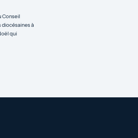
u Conseil
s diocésaines à
Noël qui