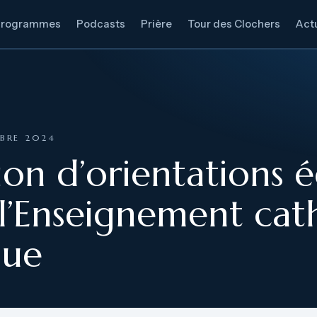
Programmes
Podcasts
Prière
Tour des Clochers
Actu
MBRE 2024
on d’orientations é
 l’Enseignement cat
que