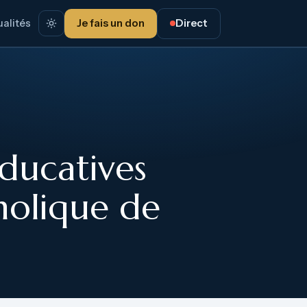
alités
Je fais un don
Direct
ducatives
holique de