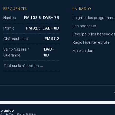
FRÉQUENCES
LA RADIO
Nantes
FM 103.8 · DAB+ 7B
La grille des programme
Les podcasts
Pornic
FM 92.5 · DAB+ 8D
L’équipe & les bénévole
Châteaubriant
FM 97.2
Radio Fidélité recrute
Saint-Nazaire /
DAB+
Faire un don
Guérande
8D
Tout sur la réception →
le guide
 à 11 h 53 sur Radio Fidélité