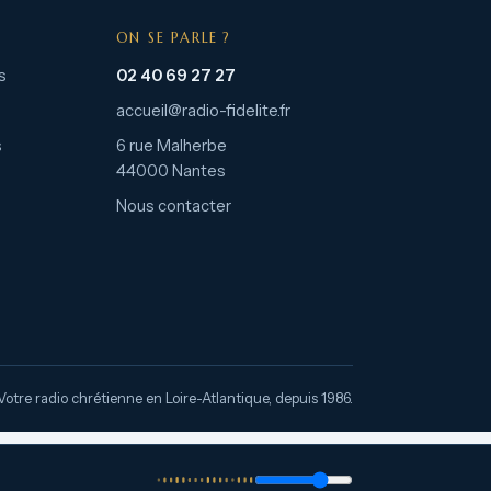
ON SE PARLE ?
s
02 40 69 27 27
accueil@radio-fidelite.fr
s
6 rue Malherbe
44000 Nantes
Nous contacter
Votre radio chrétienne en Loire-Atlantique, depuis 1986.