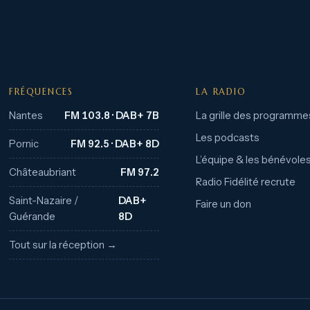
FRÉQUENCES
LA RADIO
Nantes
FM 103.8 · DAB+ 7B
La grille des programme
Les podcasts
Pornic
FM 92.5 · DAB+ 8D
L’équipe & les bénévole
Châteaubriant
FM 97.2
Radio Fidélité recrute
Saint-Nazaire /
DAB+
Faire un don
Guérande
8D
Tout sur la réception →