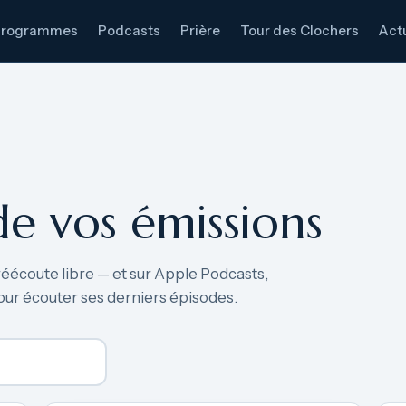
Programmes
Podcasts
Prière
Tour des Clochers
Actu
de vos émissions
réécoute libre — et sur Apple Podcasts,
our écouter ses derniers épisodes.