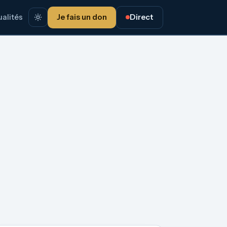
alités
Je fais un don
Direct