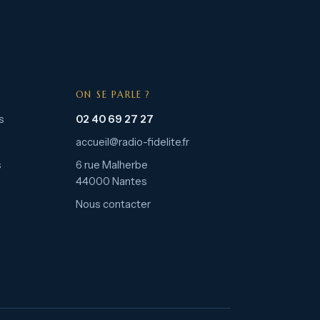
ON SE PARLE ?
s
02 40 69 27 27
accueil@radio-fidelite.fr
s
6 rue Malherbe
44000 Nantes
Nous contacter