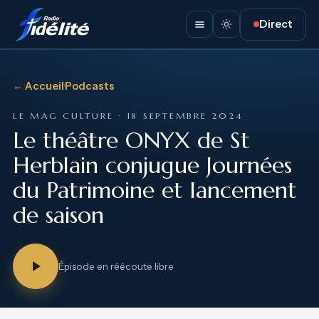
Direct
← Accueil
·
Podcasts
LE MAG CULTURE · 18 SEPTEMBRE 2024
Le théâtre ONYX de St
Herblain conjugue Journées
du Patrimoine et lancement
de saison
Épisode en réécoute libre