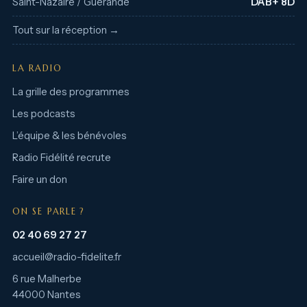
Saint-Nazaire / Guérande
DAB+ 8D
Tout sur la réception →
LA RADIO
La grille des programmes
Les podcasts
L’équipe & les bénévoles
Radio Fidélité recrute
Faire un don
ON SE PARLE ?
02 40 69 27 27
accueil@radio-fidelite.fr
6 rue Malherbe
44000 Nantes