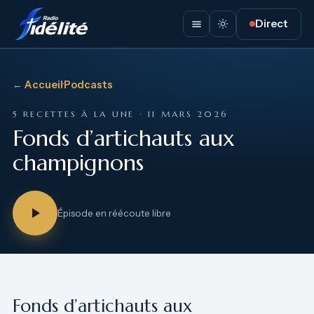
Direct
← Accueil
·
Podcasts
5 RECETTES À LA UNE · 11 MARS 2026
Fonds d’artichauts aux
champignons
Épisode en réécoute libre
Fonds d’artichauts aux