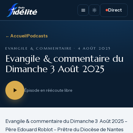
Direct
← Accueil
·
Podcasts
EVANGILE & COMMENTAIRE · 4 AOÛT 2025
Evangile & commentaire du
Dimanche 3 Août 2025
Épisode en réécoute libre
Evangile & commentaire du Dimanche 3 Août 2025 –
Père Edouard Roblot – Prêtre du Diocèse de Nantes