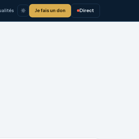
alités
Je fais un don
Direct