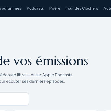
Programmes
Podcasts
Prière
Tour des Clochers
Actu
de vos émissions
réécoute libre — et sur Apple Podcasts,
our écouter ses derniers épisodes.