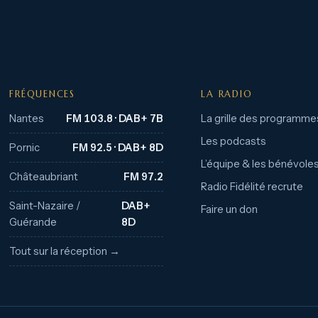
FRÉQUENCES
LA RADIO
Nantes
FM 103.8 · DAB+ 7B
La grille des programme
Les podcasts
Pornic
FM 92.5 · DAB+ 8D
L’équipe & les bénévole
Châteaubriant
FM 97.2
Radio Fidélité recrute
Saint-Nazaire /
DAB+
Faire un don
Guérande
8D
Tout sur la réception →