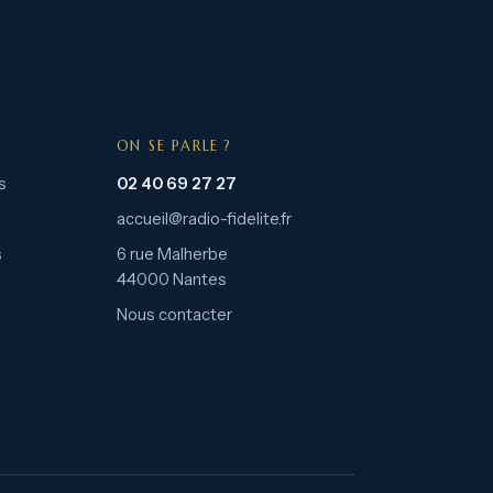
ON SE PARLE ?
s
02 40 69 27 27
accueil@radio-fidelite.fr
s
6 rue Malherbe
44000 Nantes
Nous contacter