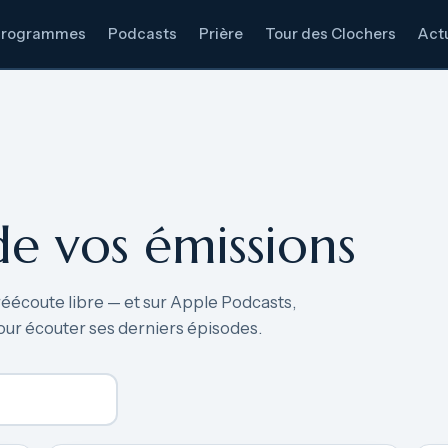
Programmes
Podcasts
Prière
Tour des Clochers
Actu
de vos émissions
réécoute libre — et sur Apple Podcasts,
our écouter ses derniers épisodes.