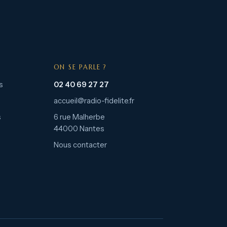
ON SE PARLE ?
s
02 40 69 27 27
accueil@radio-fidelite.fr
s
6 rue Malherbe
44000 Nantes
Nous contacter