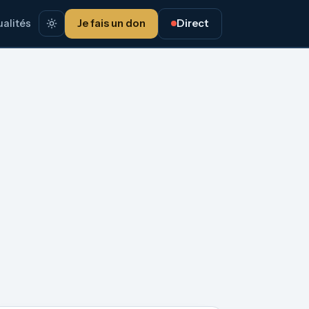
alités
Je fais un don
Direct