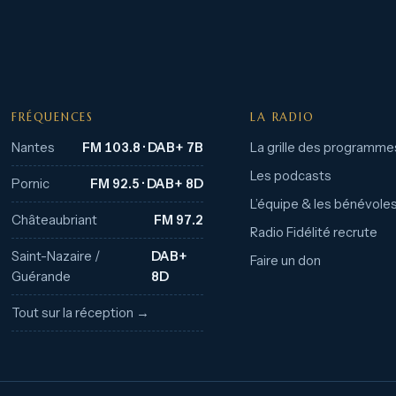
FRÉQUENCES
LA RADIO
Nantes
FM 103.8 · DAB+ 7B
La grille des programme
Les podcasts
Pornic
FM 92.5 · DAB+ 8D
L’équipe & les bénévole
Châteaubriant
FM 97.2
Radio Fidélité recrute
Saint-Nazaire /
DAB+
Faire un don
Guérande
8D
Tout sur la réception →