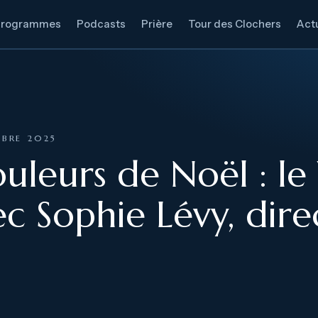
Programmes
Podcasts
Prière
Tour des Clochers
Actu
MBRE 2025
uleurs de Noël : l
ec Sophie Lévy, dir