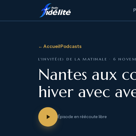
← Accueil
·
Podcasts
L'INVITÉ(E) DE LA MATINALE · 6 NOVE
Nantes aux co
hiver avec av
Épisode en réécoute libre