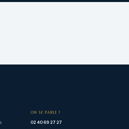
ON SE PARLE ?
s
02 40 69 27 27