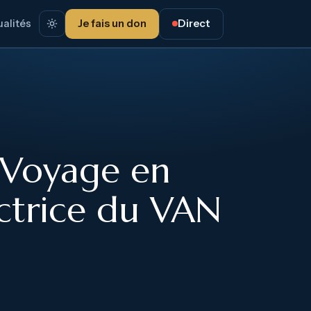
alités
Je fais un don
Direct
e Voyage en
ectrice du VAN