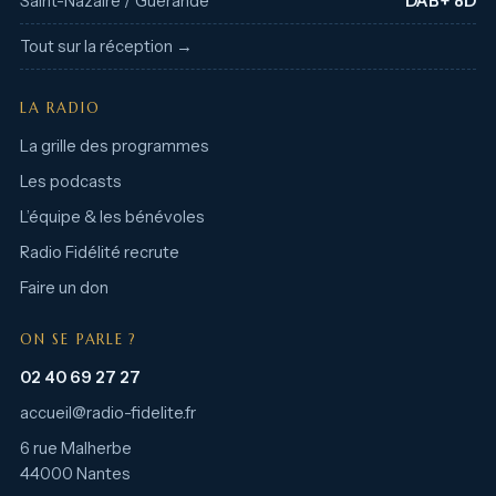
Saint-Nazaire / Guérande
DAB+ 8D
Tout sur la réception →
LA RADIO
La grille des programmes
Les podcasts
L’équipe & les bénévoles
Radio Fidélité recrute
Faire un don
ON SE PARLE ?
02 40 69 27 27
accueil@radio-fidelite.fr
6 rue Malherbe
44000 Nantes