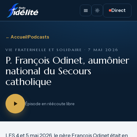
Direct
← Accueil
·
Podcasts
VIE FRATERNELLE ET SOLIDAIRE · 7 MAI 2026
P. François Odinet, aumônier
national du Secours
catholique
Épisode en réécoute libre
LES 4 et 5 mai 2026, le père François Odinet était en