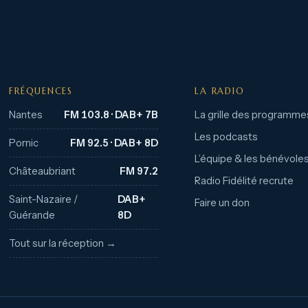
FRÉQUENCES
LA RADIO
Nantes
FM 103.8 · DAB+ 7B
La grille des programme
Les podcasts
Pornic
FM 92.5 · DAB+ 8D
L’équipe & les bénévole
Châteaubriant
FM 97.2
Radio Fidélité recrute
Saint-Nazaire /
DAB+
Faire un don
Guérande
8D
Tout sur la réception →