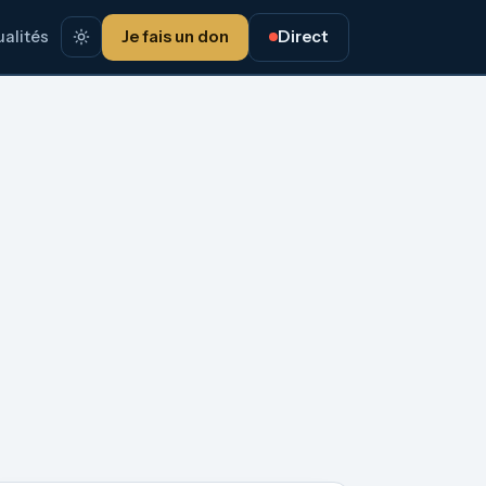
alités
Je fais un don
Direct