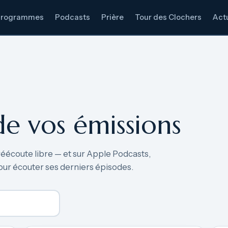
Programmes
Podcasts
Prière
Tour des Clochers
Actu
de vos émissions
réécoute libre — et sur Apple Podcasts,
our écouter ses derniers épisodes.