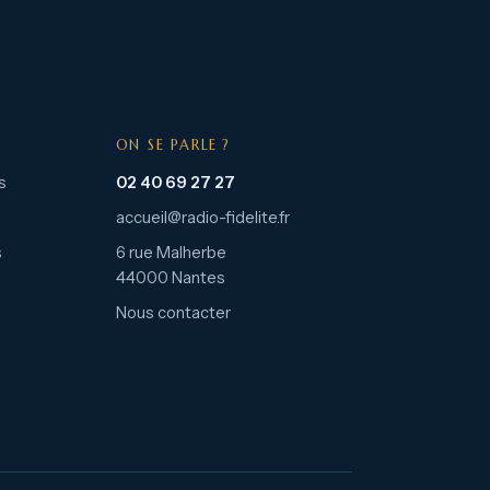
ON SE PARLE ?
s
02 40 69 27 27
accueil@radio-fidelite.fr
s
6 rue Malherbe
44000 Nantes
Nous contacter