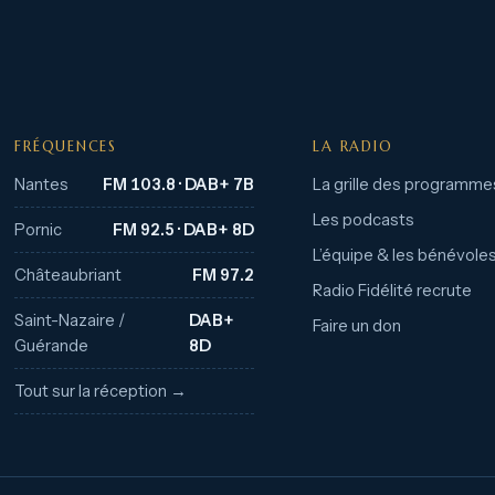
FRÉQUENCES
LA RADIO
Nantes
FM 103.8 · DAB+ 7B
La grille des programme
Les podcasts
Pornic
FM 92.5 · DAB+ 8D
L’équipe & les bénévole
Châteaubriant
FM 97.2
Radio Fidélité recrute
Saint-Nazaire /
DAB+
Faire un don
Guérande
8D
Tout sur la réception →