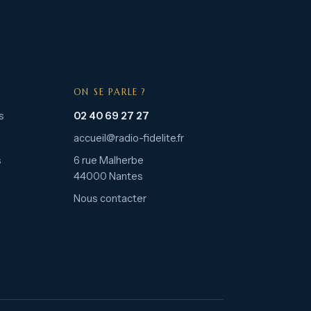
ON SE PARLE ?
s
02 40 69 27 27
accueil@radio-fidelite.fr
s
6 rue Malherbe
44000 Nantes
Nous contacter