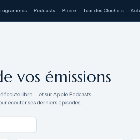
Programmes
Podcasts
Prière
Tour des Clochers
Actu
de vos émissions
réécoute libre — et sur Apple Podcasts,
our écouter ses derniers épisodes.