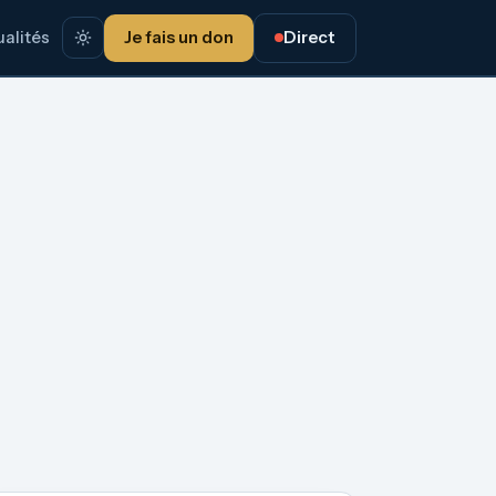
alités
Je fais un don
Direct