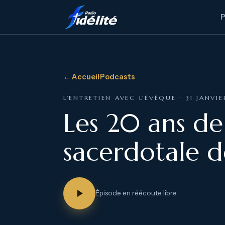
← Accueil
·
Podcasts
L'ENTRETIEN AVEC L'ÉVÊQUE · 31 JANVI
Les 20 ans de 
sacerdotale d
Épisode en réécoute libre