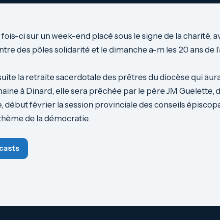
e fois-ci sur un week-end placé sous le signe de la charité, 
ntre des pôles solidarité et le dimanche a-m les 20 ans de l
uite la retraite sacerdotale des prêtres du diocèse qui aura 
ine à Dinard, elle sera prêchée par le père JM Guelette, 
e, début février la session provinciale des conseils épiscop
 thème de la démocratie.
casts