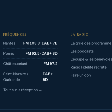
FRÉQUENCES
LA RADIO
Nantes
FM 103.8 · DAB+ 7B
La grille des programme
Les podcasts
Pornic
FM 92.5 · DAB+ 8D
L’équipe & les bénévole
Châteaubriant
FM 97.2
Radio Fidélité recrute
Saint-Nazaire /
DAB+
Faire un don
Guérande
8D
Tout sur la réception →