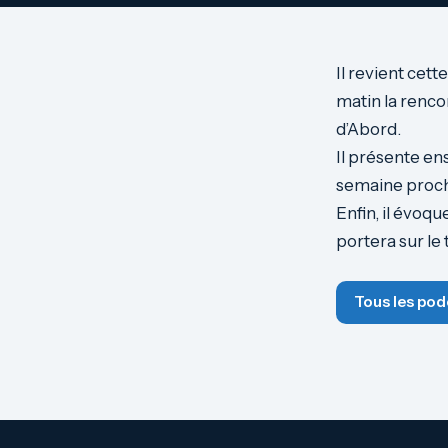
Il revient cett
matin la renco
d’Abord.
Il présente ens
semaine procha
Enfin, il évoqu
portera sur le
Tous les pod