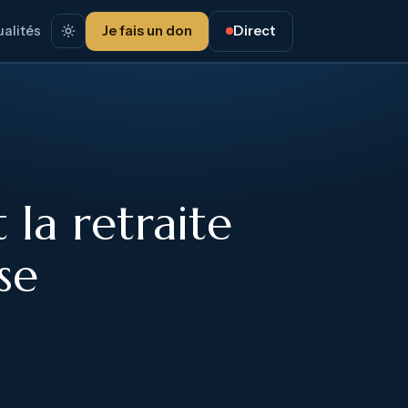
alités
Je fais un don
Direct
 la retraite
se