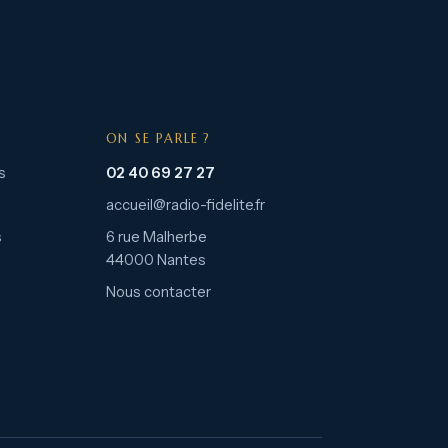
ON SE PARLE ?
s
02 40 69 27 27
accueil@radio-fidelite.fr
s
6 rue Malherbe
44000 Nantes
Nous contacter