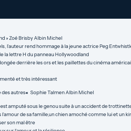
d » Zoé Brisby Albin Michel
éels, l’auteur rend hommage à la jeune actrice Peg Entwhistle
de la lettre H du panneau Hollywoodland
ngée derrière les ors et les paillettes du cinéma américai
menté et très intéressant
 des autres
«
Sophie Talmen Albin Michel
, est amputé sous le genou suite à un accident de trottinette
us l’amour de sa famille,un chien amoché comme lui et un ki
sser son mal être
 sur l’amour et la résilience .