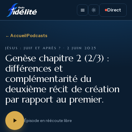
Direct
← Accueil
·
Podcasts
JÉSUS : JUIF ET APRÈS ? · 2 JUIN 2025
Genèse chapitre 2 (2/3) :
différences et
complémentarité du
deuxième récit de création
par rapport au premier.
Épisode en réécoute libre