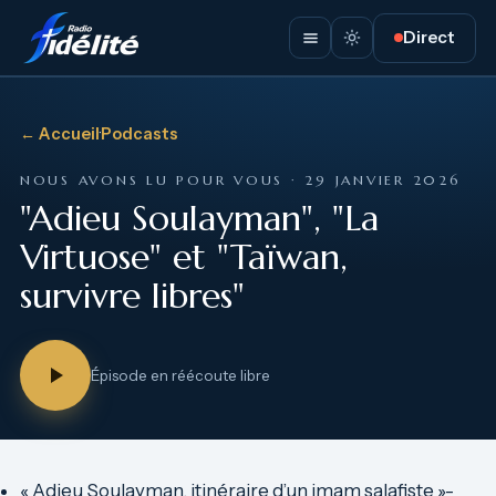
Direct
← Accueil
·
Podcasts
NOUS AVONS LU POUR VOUS · 29 JANVIER 2026
"Adieu Soulayman", "La
Virtuose" et "Taïwan,
survivre libres"
Épisode en réécoute libre
« Adieu Soulayman, itinéraire d’un imam salafiste »-