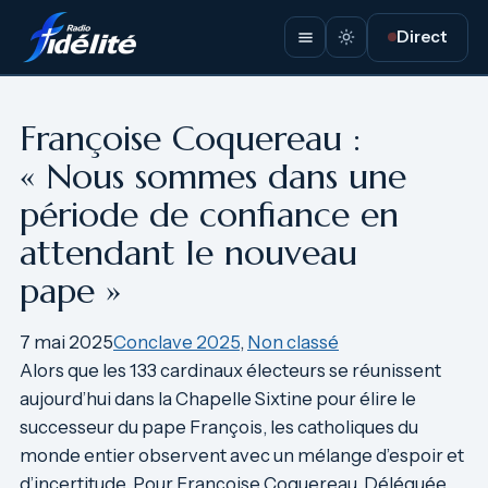
Aller
Direct
au
contenu
Françoise Coquereau :
« Nous sommes dans une
période de confiance en
attendant le nouveau
pape »
7 mai 2025
Conclave 2025
, 
Non classé
Alors que les 133 cardinaux électeurs se réunissent
aujourd’hui dans la Chapelle Sixtine pour élire le
successeur du pape François, les catholiques du
monde entier observent avec un mélange d’espoir et
d’incertitude. Pour Françoise Coquereau, Déléguée