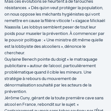
Mais ces évolutions se heurtent à de farouches
résistances. « Dès qu’on veut protéger la population,
on nous oppose les méchants hygiénistes qui vont
remettre en cause la filière viticole ! » s’agace
Mickaël
Naassila
. Les lobbys semblent peser de tout leur
poids pour museler la prévention. À commencer par
le pouvoir politique : « Une ministre dit même qu’elle
est la lobbyiste des alcooliers », dénonce le
chercheur.
Guylaine Benech
pointe du doigt « le matraquage
publicitaire » autour de l’alcool, particulièrement
problématique quand il cible les mineurs. Une
stratégie à rebours du mouvement de
dénormalisation souhaité par les acteurs de la
prévention.
Jérôme Cuny
, gérant de la toute première cave sans
alcool en France, rebondit sur le sujet: «
Contrairement au mois sans tabac soutenu par l’État,