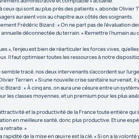
e purement administrative et comptable » actuelle.
 à ceux qui sont au plus près des patients », abonde Olivier 
usagers auraient voix au chapitre aux côtés des soignants.
ent Frédéric Bizard : « On ne part pas de l’évaluation des
 annuelle déconnectée du terrain. » Remettre l’humain au 
s », l’enjeu est bien de réarticuler les forces vives, qu’ell
. Il faut optimiser toutes les ressources à notre dispositio
semble tracé, nos deux intervenants s’accordent sur l’urge
 Olivier Terrien. « Si une nouvelle crise sanitaire survenait, 
c Bizard : « À cinq ans, on aura une césure entre un systèm
r les classes moyennes, et un premium pour les plus aisés. 
attractivité et la productivité de la France toute entière qui
lation en meilleure santé, donc plus productive. Et une es
a retraite. »
apidité de la mise en œuvre est la clé. « Si on a la volonté 