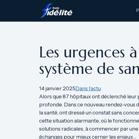
Aller
au
contenu
Les urgences à 
système de san
14 janvier 2025
Dans l’actu
Alors que 87 hôpitaux ont déclenché leur p
profonde. Dans ce nouveau rendez-vous de
la santé, ont dressé un constat sans conc
cette situation alarmante, où le fonction
solutions radicales, à commencer par une 
échanges pour mieux cerner les enjeux…