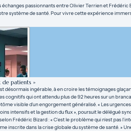
 échanges passionnants entre Olivier Terrien et Frédéric B
tre système de santé. Pour vivre cette expérience immersiv
x de patients »
st désormais ingérable, à en croire les témoignages glaçants
s cognitifs qui ont attendu plus de 92 heures sur un bran
mptôme visible d’un engorgement généralisé. « Les urgence
ins intensifs et la gestion du flux », poursuit le délégué synd
selon Frédéric Bizard : « C’est le problème qui n’est pas l’in
me inscrite dans la crise globale du système de santé. » Un