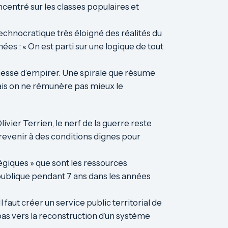
ncentré sur les classes populaires et
technocratique très éloigné des réalités du
es : « On est parti sur une logique de tout
e cesse d’empirer. Une spirale que résume
ais on ne rémunère pas mieux le
ivier Terrien, le nerf de la guerre reste
et revenir à des conditions dignes pour
égiques » que sont les ressources
 publique pendant 7 ans dans les années
faut créer un service public territorial de
as vers la reconstruction d’un système