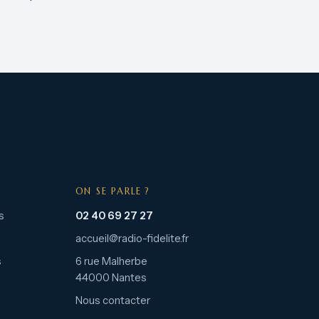
ON SE PARLE ?
s
02 40 69 27 27
accueil@radio-fidelite.fr
s
6 rue Malherbe
44000 Nantes
Nous contacter