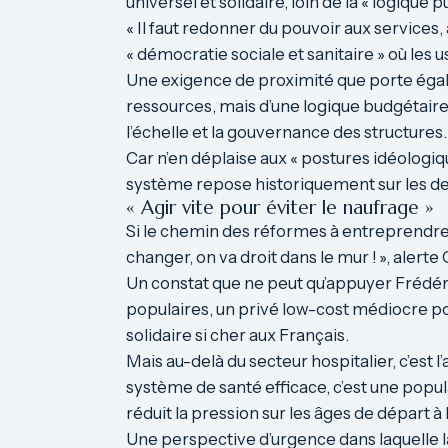
universel et solidaire, loin de la « logiqu
« Il faut redonner du pouvoir aux services,
« démocratie sociale et sanitaire » où les 
Une exigence de proximité que porte égalem
ressources, mais d’une logique budgétaire
l’échelle et la gouvernance des structures.
Car n’en déplaise aux « postures idéologique
système repose historiquement sur les deux
« Agir vite pour éviter le naufrage »
Si le chemin des réformes à entreprendre 
changer, on va droit dans le mur ! », alerte
Un constat que ne peut qu’appuyer Frédéri
populaires, un privé low-cost médiocre pou
solidaire si cher aux Français.
Mais au-delà du secteur hospitalier, c’est l’
système de santé efficace, c’est une popu
réduit la pression sur les âges de départ à l
Une perspective d’urgence dans laquelle la r