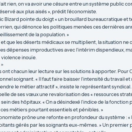
fait rien, on va avoir une césure entre un système public co
ervé aux plus aisés », prédit l’économiste.
ic Bizard pointe du doigt « un brouillard bureaucratique et 
errien, qui dénonce les politiques menées ces dernières anné
illissement de la population. »
e et que les déserts médicaux se multiplient, la situation n
les dépenses improductives avec l’intérim dispendieux, m
 violence inouïe.
 »
ont chacun leur lecture sur les solutions à apporter. Pour Ol
onnel soignant. « Il faut faire baisser l’intensité du travail 
ndre le métier attractif », insiste le représentant syndical.
pelle de ses vœux une revalorisation des « ressources strat
sein des hôpitaux. « On a désindexé l’indice de la fonction
 ces métiers pourtant essentiels et pénibles. »
conomiste prône une refonte en profondeur du système : « Il 
bitants gérés par les soignants eux-mêmes. » Un premier p