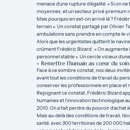
menace d’une rupture d’égalité. « Si on ne 
moyennes, et un secteur privé premium rés
Mais pourquoi en est-on arrivé là ? Frédér
terrain ». Un constat partagé par Olivier T
ambulatoire sans prendre en compte le vie
Alors que les urgentistes quittent le navir
crûment Frédéric Bizard : « On augmente 
personnel stable ». Un cercle vicieux d’une
« Remettre l’humain au cœur du soin
Face à ce sombre constat, nos deux invités 
avant tout les conditions de travail du pers
conserver les professionnels en place et re
Rejoignant ce constat, Frédéric Bizard ap
humaines et l’innovation technologique au 
2010. On a fait perdre du pouvoir d’achat à
Mais au-delà des conditions de travail, l’é
santé, avec 300 territoires de 200 000 ha