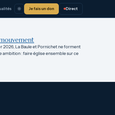
alités
Je fais un don
Direct
en mouvement
er 2026, La Baule et Pornichet ne forment
e ambition : faire église ensemble sur ce