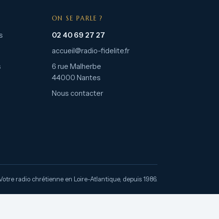
ON SE PARLE ?
s
02 40 69 27 27
accueil@radio-fidelite.fr
s
6 rue Malherbe
44000 Nantes
Nous contacter
Votre radio chrétienne en Loire-Atlantique, depuis 1986.