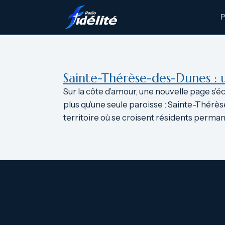
Aller
au
contenu
Sainte-Thérèse-des-Dunes :
Sur la côte d’amour, une nouvelle page s’
plus qu’une seule paroisse : Sainte-Thérès
territoire où se croisent résidents perman