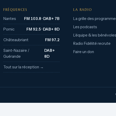
FRÉQUENCES
LA RADIO
Nantes
FM 103.8 · DAB+ 7B
La grille des programme
Les podcasts
Pornic
FM 92.5 · DAB+ 8D
L’équipe & les bénévole
Châteaubriant
FM 97.2
Radio Fidélité recrute
Saint-Nazaire /
DAB+
Faire un don
Guérande
8D
Tout sur la réception →