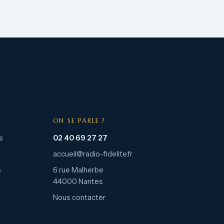
ON SE PARLE ?
s
02 40 69 27 27
accueil@radio-fidelite.fr
s
6 rue Malherbe
44000 Nantes
Nous contacter