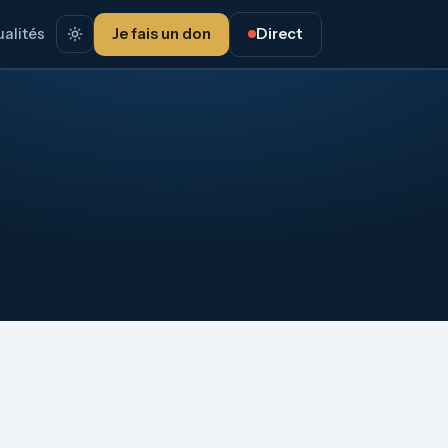
alités
Je fais un don
Direct