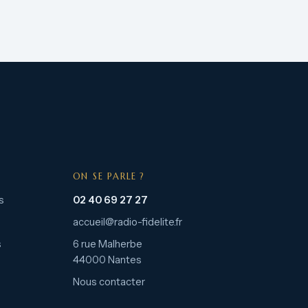
ON SE PARLE ?
s
02 40 69 27 27
accueil@radio-fidelite.fr
s
6 rue Malherbe
44000 Nantes
Nous contacter