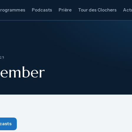
Programmes
Podcasts
Prière
Tour des Clochers
Actu
25
cember
casts