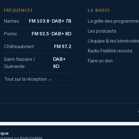
FRÉQUENCES
LA RADIO
Nantes
FM 103.8 · DAB+ 7B
La grille des programme
Les podcasts
Pornic
FM 92.5 · DAB+ 8D
L’équipe & les bénévole
Châteaubriant
FM 97.2
Radio Fidélité recrute
Saint-Nazaire /
DAB+
Faire un don
Guérande
8D
Tout sur la réception →
ique
 moment sur Radio Fidélité