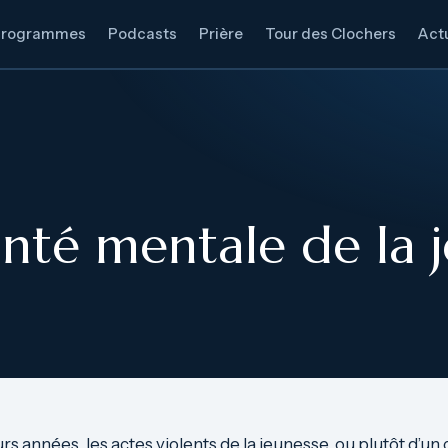
Programmes
Podcasts
Prière
Tour des Clochers
Actu
anté mentale de la j
s années, les actes violents de la jeunesse, ou plutôt d’un 