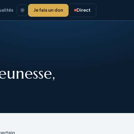
alités
Je fais un don
Direct
eunesse,
certain