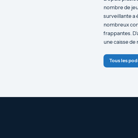
nombre de jeu
surveillante a
nombreux comm
frappantes. D’a
une caisse de 
Tous les pod