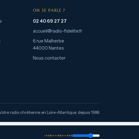
ON SE PARLE ?
s
02 40 69 27 27
accueil@radio-fidelite.fr
s
6 rue Malherbe
44000 Nantes
Nous contacter
Votre radio chrétienne en Loire-Atlantique, depuis 1986.