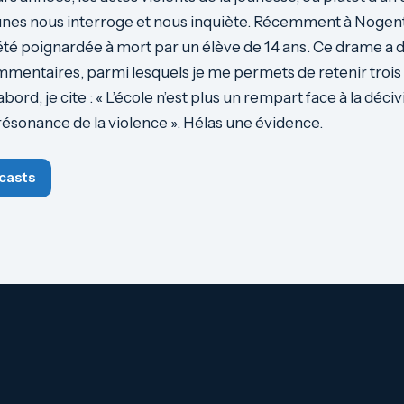
nes nous interroge et nous inquiète. Récemment à Nogent
 été poignardée à mort par un élève de 14 ans. Ce drame a d
entaires, parmi lesquels je me permets de retenir trois
bord, je cite : « L’école n’est plus un rempart face à la déciv
résonance de la violence ». Hélas une évidence.
casts