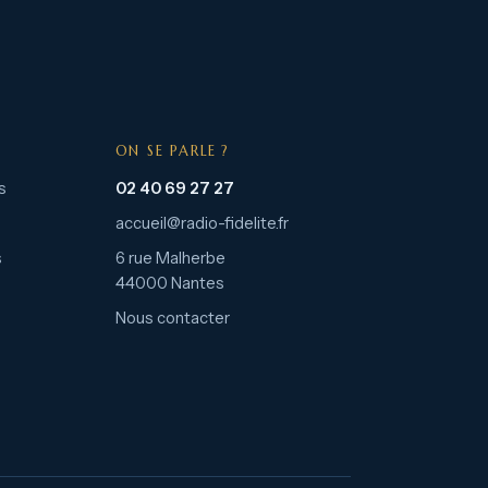
ON SE PARLE ?
s
02 40 69 27 27
accueil@radio-fidelite.fr
s
6 rue Malherbe
44000 Nantes
Nous contacter