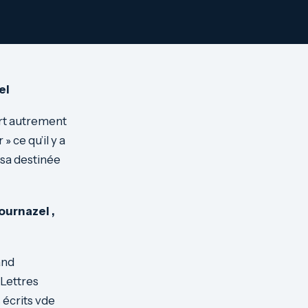
el
ort autrement
» ce qu’il y a
e sa destinée
ournazel ,
and
 Lettres
s écrits vde