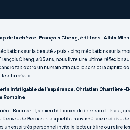
ap de la chèvre, François Cheng, éditions , Albin Mich
éditations sur la beauté » puis « cinq méditations sur la m
, François Cheng, à 95 ans, nous livre une ultime réflexion sur 
ans le fait d’être un humain afin que le sens et la dignité d
ble affirmés. »
rin infatigable de l’espérance, Christian Charrière -B
ie Romaine
rière-Bournazel, ancien bâtonnier du barreau de Paris, gr
 l’œuvre de Bernanos auquel il a consacré une maitrise de
s un essai très personnel invite le lecteur à lire ou relire le