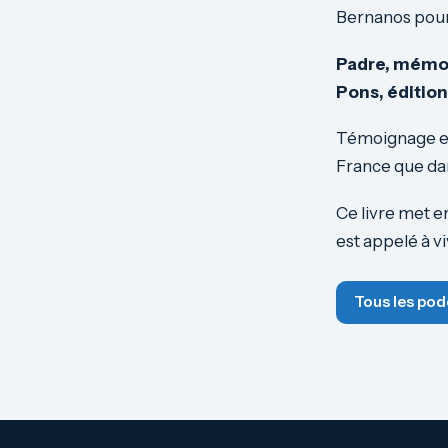
Bernanos pour 
Padre, mémoi
Pons, édition
Témoignage exc
France que da
Ce livre met e
est appelé à vi
Tous les pod