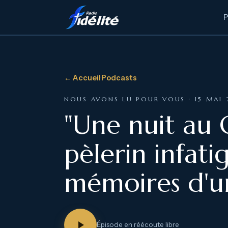
← Accueil
·
Podcasts
NOUS AVONS LU POUR VOUS · 15 MAI 
"Une nuit au 
pèlerin infati
mémoires d'un
Épisode en réécoute libre