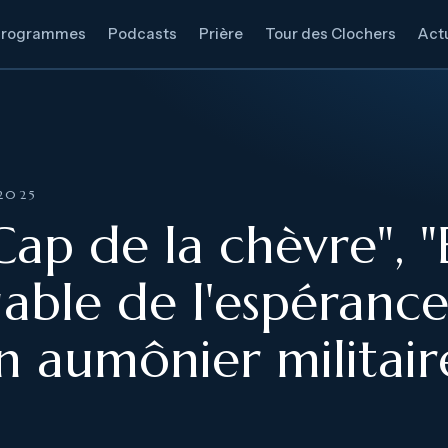
Programmes
Podcasts
Prière
Tour des Clochers
Actu
2025
Cap de la chèvre", 
gable de l'espérance
 aumônier militair