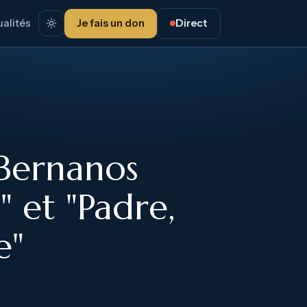
alités
Je fais un don
Direct
"Bernanos
" et "Padre,
e"