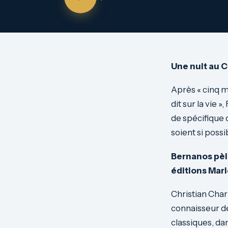
Une nuit au C
Après « cinq m
dit sur la vie »
de spécifique d
soient si possi
Bernanos pèle
éditions Mar
Christian Char
connaisseur de
classiques, dan