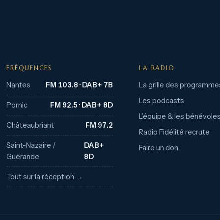
FRÉQUENCES
LA RADIO
Nantes
FM 103.8 · DAB+ 7B
La grille des programme
Les podcasts
Pornic
FM 92.5 · DAB+ 8D
L’équipe & les bénévole
Châteaubriant
FM 97.2
Radio Fidélité recrute
Saint-Nazaire /
DAB+
Faire un don
Guérande
8D
Tout sur la réception →