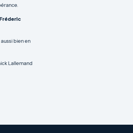
spérance.
Fréderic
 aussi bien en
nnick Lallemand