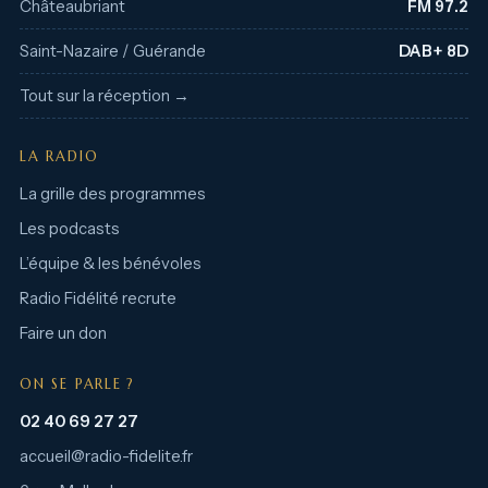
Châteaubriant
FM 97.2
Saint-Nazaire / Guérande
DAB+ 8D
Tout sur la réception →
LA RADIO
La grille des programmes
Les podcasts
L’équipe & les bénévoles
Radio Fidélité recrute
Faire un don
ON SE PARLE ?
02 40 69 27 27
accueil@radio-fidelite.fr