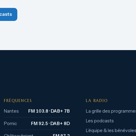
casts
FRÉQUENCES
LA RADIO
Nantes
FM 103.8 · DAB+ 7B
La grille des programme
Les podcasts
Pornic
FM 92.5 · DAB+ 8D
L’équipe & les bénévole