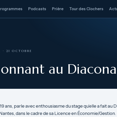
Programmes
Podcasts
Prière
Tour des Clochers
Actu
E · 21 OCTOBRE
ionnant au Diacona
 19 ans, parle avec enthousiasme du stage qu’elle a fait au 
Nantes, dans le cadre de sa Licence en Économie/Gestion.