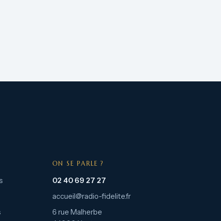
ON SE PARLE ?
s
02 40 69 27 27
accueil@radio-fidelite.fr
s
6 rue Malherbe