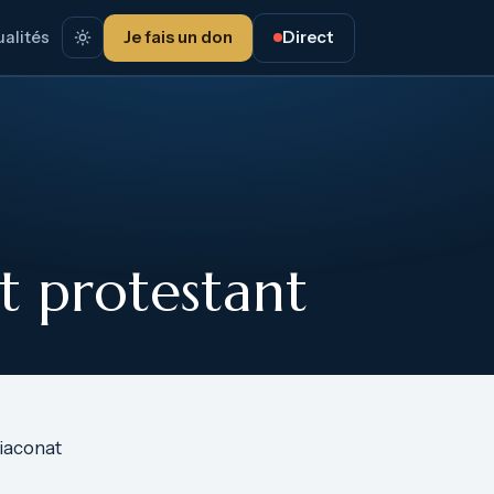
alités
Je fais un don
Direct
t protestant
Diaconat