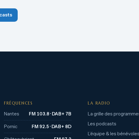
casts
FRÉQUENCES
LA RADIO
Nantes
FM 103.8 · DAB+ 7B
La grille des programme
Les podcasts
Pornic
FM 92.5 · DAB+ 8D
L’équipe & les bénévole