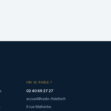
ON SE PARLE ?
s
02 40 69 27 27
accueil@radio-fidelite.fr
s
6 rue Malherbe