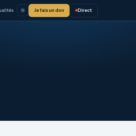
alités
Je fais un don
Direct