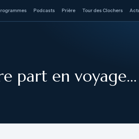
Programmes
Podcasts
Prière
Tour des Clochers
Actu
re part en voyage…