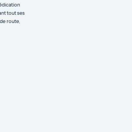
édication
ant tout ses
de route,