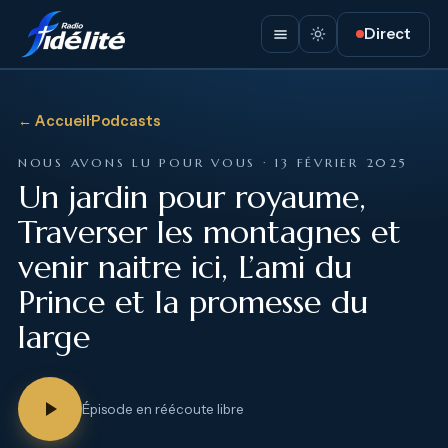
Direct
← Accueil
·
Podcasts
NOUS AVONS LU POUR VOUS · 13 FÉVRIER 2025
Un jardin pour royaume,
Traverser les montagnes et
venir naitre ici, L’ami du
Prince et la promesse du
large
Épisode en réécoute libre