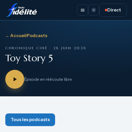
Direct
← Accueil
·
Podcasts
CHRONIQUE CINÉ · 26 JUIN 2026
Toy Story 5
Épisode en réécoute libre
Tous les podcasts