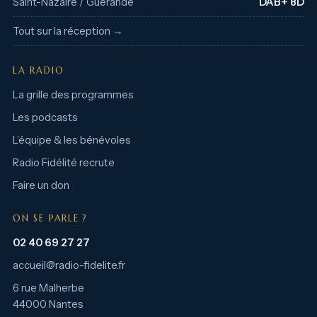
Saint-Nazaire / Guérande
DAB+ 8D
Tout sur la réception →
LA RADIO
La grille des programmes
Les podcasts
L’équipe & les bénévoles
Radio Fidélité recrute
Faire un don
ON SE PARLE ?
02 40 69 27 27
accueil@radio-fidelite.fr
6 rue Malherbe
44000 Nantes