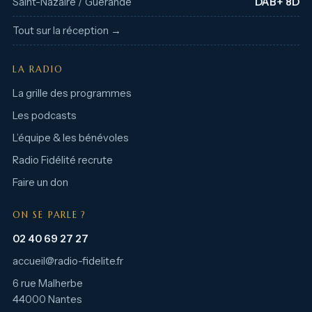
Saint-Nazaire / Guérande
DAB+ 8D
Tout sur la réception →
LA RADIO
La grille des programmes
Les podcasts
L’équipe & les bénévoles
Radio Fidélité recrute
Faire un don
ON SE PARLE ?
02 40 69 27 27
accueil@radio-fidelite.fr
6 rue Malherbe
44000 Nantes