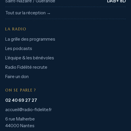
Saint-Nazaire / Guérande
DAB+ 8D
Tout sur la réception →
LA RADIO
La grille des programmes
Les podcasts
L’équipe & les bénévoles
Radio Fidélité recrute
Faire un don
ON SE PARLE ?
02 40 69 27 27
accueil@radio-fidelite.fr
6 rue Malherbe
44000 Nantes