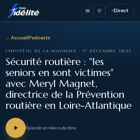
Direct
← Accueil
·
Podcasts
L'INVITÉ(E) DE LA MATINALE · 17 DÉCEMBRE 2025
Sécurité routière : "les
seniors en sont victimes"
avec Meryl Magnet,
directrice de la Prévention
routière en Loire-Atlantique
Épisode en réécoute libre