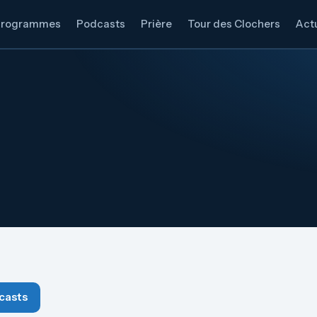
Programmes
Podcasts
Prière
Tour des Clochers
Actu
casts