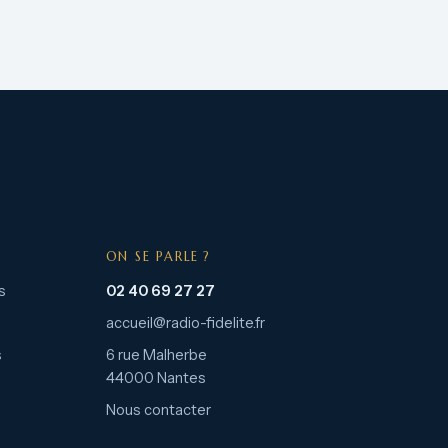
ON SE PARLE ?
s
02 40 69 27 27
accueil@radio-fidelite.fr
s
6 rue Malherbe
44000 Nantes
Nous contacter