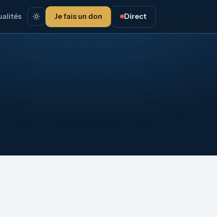
alités
Je fais un don
Direct