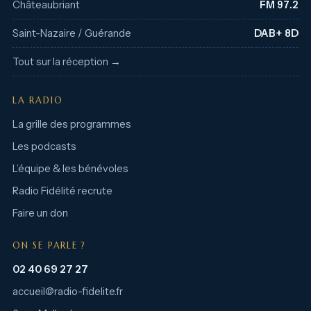
Châteaubriant
FM 97.2
Saint-Nazaire / Guérande
DAB+ 8D
Tout sur la réception →
LA RADIO
La grille des programmes
Les podcasts
L’équipe & les bénévoles
Radio Fidélité recrute
Faire un don
ON SE PARLE ?
02 40 69 27 27
accueil@radio-fidelite.fr