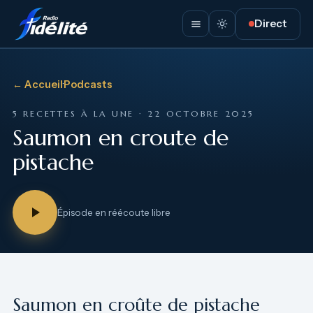
Direct
← Accueil
·
Podcasts
5 RECETTES À LA UNE · 22 OCTOBRE 2025
Saumon en croute de
pistache
Épisode en réécoute libre
Saumon en croûte de pistache